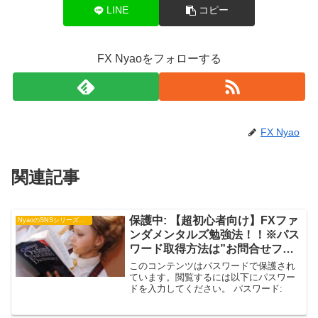
LINE
コピー
FX Nyaoをフォローする
FX Nyao
関連記事
保護中: 【超初心者向け】FXファ
NyaoのSNSシリーズ使い方
ンダメンタルズ勉強法！！※パス
ワード取得方法は”お問合せフォ
ーム”からお聞きください
このコンテンツはパスワードで保護され
ています。閲覧するには以下にパスワー
ドを入力してください。 パスワード: