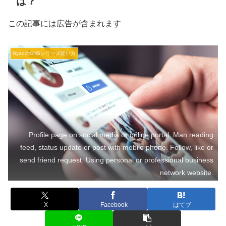
は？
この記事には広告が含まれます
NyaoのSNSシリーズ使い方
Profile page on social media or online portal. Man reading
feed, status update or post with mobile phone. Follow, like or
send friend request. Using personal or professional business
network website.
X
Facebook
はてブ