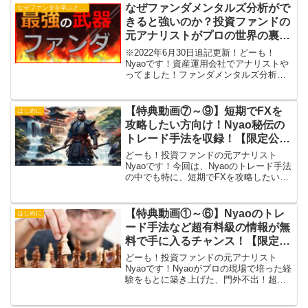
なぜファンダメンタルズ分析がで
なぜファンダを学ぶと強いのか
きると強いのか？投資ファンドの
元アナリストがプロの世界の裏事
情を交えてズバッと解説
※2022年6月30日追記更新！どーも！
Nyaoです！資産運用会社でアナリストや
ってました！ファンダメンタルズ分析っ
て・・・勉強すべき？しても意味ない？
そんな議論をよく目にするのでNyaoなり
の見解をご説明していきますね！投資フ
【特典動画⑦～⑨】短期でFXを
はじめに
ァンドで働い...
攻略したい方向け！Nyao秘伝の
トレード手法を収録！【限定公
開！】
どーも！投資ファンドの元アナリスト
Nyaoです！今回は、Nyaoのトレード手法
の中でも特に、短期でFXを攻略したい方
向けの手法を特典動画に収録！ただ、こ
の動画の内容は他のトレーダーでは絶対
教えられない、Nyao秘伝のトレード技術
【特典動画①～⑥】Nyaoのトレ
はじめに
になります...
ード手法など超有料級の情報が無
料で手に入るチャンス！【限定公
開！】
どーも！投資ファンドの元アナリスト
Nyaoです！Nyaoがプロの現場で培った経
験をもとに築き上げた、門外不出！超有
料級のトレード手法をついに公開！国内
大手FX会社の口座を新規開設するだけで