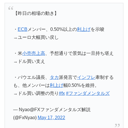
【昨日の相場の動き】
・
ECB
メンバー、0.50%以上の
利上げ
を示唆
→ユーロ大幅買い戻し
・米
小売売上高
、予想通りで景気は一旦持ち堪え
→ドル買い支え
・パウエル議長、
タカ
派発言で
インフレ
牽制する
も、他メンバーは
利上げ
幅0.50%を維持。
→ドル買い調整の売り
#fx
#ファンダメンタルズ
— Nyao@FXファンダメンタルズ解説
(@FxNyao)
May 17, 2022