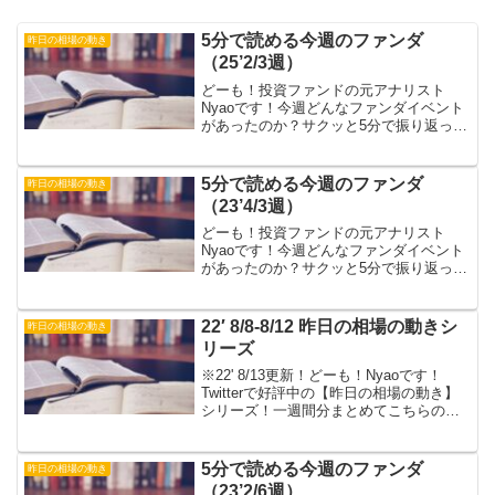
5分で読める今週のファンダ
昨日の相場の動き
（25’2/3週）
どーも！投資ファンドの元アナリスト
Nyaoです！今週どんなファンダイベント
があったのか？サクッと5分で振り返って
いきましょう！※今回はTwitter/Xの画像
貼り付けのみです。「ファンダの勉強し
てるけど どうやってトレードに 活か
5分で読める今週のファンダ
昨日の相場の動き
せばいい...
（23’4/3週）
どーも！投資ファンドの元アナリスト
Nyaoです！今週どんなファンダイベント
があったのか？サクッと5分で振り返って
いきましょう！▶毎週火曜～土曜の朝
に 前日の振り返りツイートをアップ！
→Twitterフォローはこちらから！▶毎週
22′ 8/8-8/12 昨日の相場の動きシ
昨日の相場の動き
日曜夜20...
リーズ
※22' 8/13更新！どーも！Nyaoです！
Twitterで好評中の【昨日の相場の動き】
シリーズ！一週間分まとめてこちらの記
事に掲載しています。週末の振り返り学
習などにお役立てください♪先にこの週の
相場見通し記事を見ると学習効率アッ
5分で読める今週のファンダ
昨日の相場の動き
プ！【...
（23’2/6週）