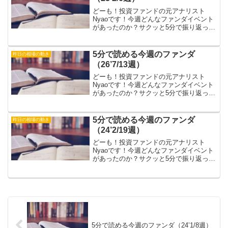
どーも！投資ファンドの元アナリスト
Nyaoです！今週どんなファンダイベント
があったのか？サクッと5分で振り返って
いきましょう！▶毎週火曜～土曜の朝
に 前日の振り返りツイートをアップ！
→Twitterフォローはこちらから！▶毎週
5分で読める今週のファンダ
昨日の相場の動き
日曜夜20...
（26’7/13週）
どーも！投資ファンドの元アナリスト
Nyaoです！今週どんなファンダイベント
があったのか？サクッと5分で振り返って
いきましょう！※今回はTwitter/Xの画像
貼り付けのみです。「ファンダの勉強し
てるけど どうやってトレードに 活か
5分で読める今週のファンダ
昨日の相場の動き
せばいい...
（24’2/19週）
どーも！投資ファンドの元アナリスト
Nyaoです！今週どんなファンダイベント
があったのか？サクッと5分で振り返って
いきましょう！※今回はTwitter/Xの画像
貼り付けのみです。「ファンダの勉強し
てるけど どうやってトレードに 活か
せばいい...
5分で読める今週のファンダ（24’1/8週）