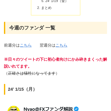
24′ 1/19（金）
まとめ
今週のファンダ 一覧
前週分は
こちら
翌週分は
こちら
※日々のツイートの下に初心者向けにかみ砕きまくった解
説いれてます。
（
正確さは犠牲になってます
）
24′ 1/15（月）