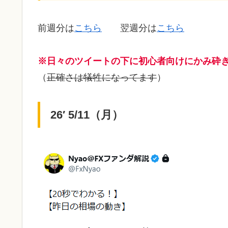
前週分は
こちら
翌週分は
こちら
※日々のツイートの下に初心者向けにかみ砕
（
正確さは犠牲になってます
）
26′ 5/11（月）