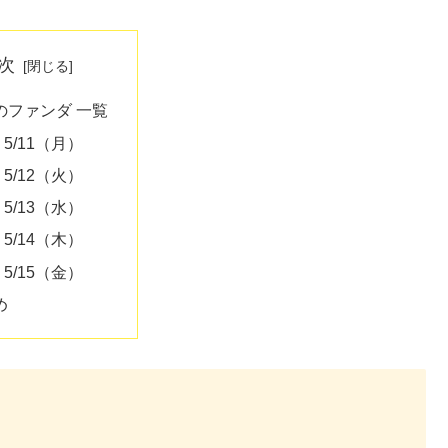
次
のファンダ 一覧
′ 5/11（月）
′ 5/12（火）
′ 5/13（水）
′ 5/14（木）
′ 5/15（金）
め