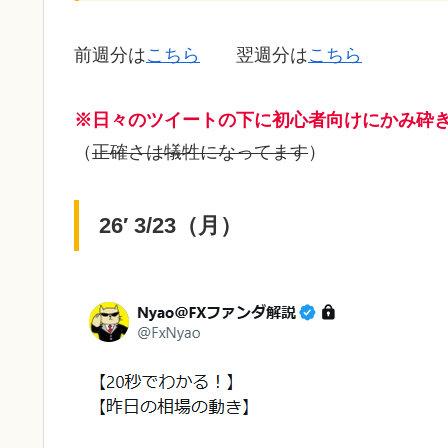
前週分は
こちら
翌週分は
こちら
※日々のツイートの下に初心者向けにかみ砕
（
正確さは犠牲になってます
）
26′ 3/23（月）