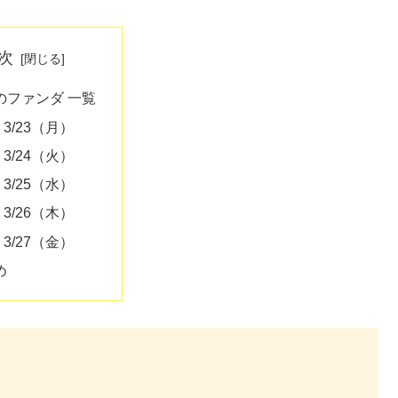
次
のファンダ 一覧
′ 3/23（月）
′ 3/24（火）
′ 3/25（水）
′ 3/26（木）
′ 3/27（金）
め