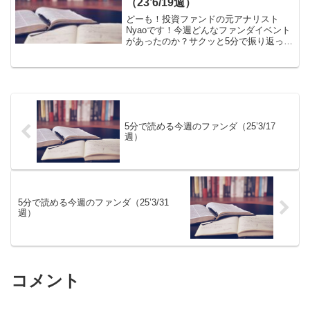
（23’6/19週）
どーも！投資ファンドの元アナリスト
Nyaoです！今週どんなファンダイベント
があったのか？サクッと5分で振り返って
いきましょう！▶期間限定公開！ Nyao
流トレード手法！はこちらから！ ※最
新動画： 「短時間でサクッと
20pips！ 超簡...
5分で読める今週のファンダ（25’3/17
週）
5分で読める今週のファンダ（25’3/31
週）
コメント