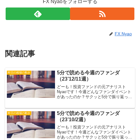
FX Nyaoをフォローする
FX Nyao
関連記事
5分で読める今週のファンダ
昨日の相場の動き
（23’12/11週）
どーも！投資ファンドの元アナリスト
Nyaoです！今週どんなファンダイベント
があったのか？サクッと5分で振り返って
いきましょう！※今回はTwitter/Xの画像
貼り付けのみです。「ファンダの勉強し
てるけど どうやってトレードに 活か
5分で読める今週のファンダ
昨日の相場の動き
せばいい...
（23’10/2週）
どーも！投資ファンドの元アナリスト
Nyaoです！今週どんなファンダイベント
があったのか？サクッと5分で振り返って