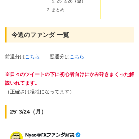
25′ 3/28（金）
まとめ
今週のファンダ 一覧
前週分は
こちら
翌週分は
こちら
※日々のツイートの下に初心者向けにかみ砕きまくった解
説いれてます。
（
正確さは犠牲になってます
）
25′ 3/24（月）