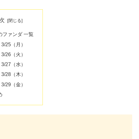
次
のファンダ 一覧
′ 3/25（月）
′ 3/26（火）
′ 3/27（水）
′ 3/28（木）
′ 3/29（金）
め