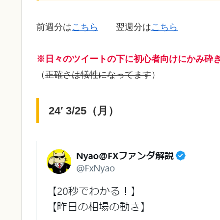
前週分は
こちら
翌週分は
こちら
※日々のツイートの下に初心者向けにかみ砕
（
正確さは犠牲になってます
）
24′ 3/25（月）