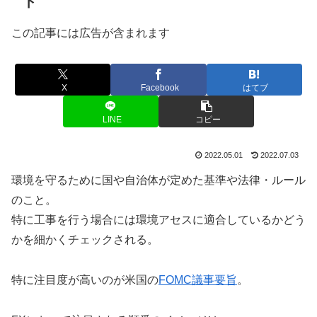
ト
この記事には広告が含まれます
X
Facebook
はてブ
LINE
コピー
2022.05.01
2022.07.03
環境を守るために国や自治体が定めた基準や法律・ルール
のこと。
特に工事を行う場合には環境アセスに適合しているかどう
かを細かくチェックされる。
特に注目度が高いのが米国の
FOMC
議事要旨
。