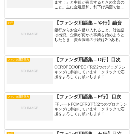
ます！」と中銀が宣言するときの文言の
こと。主に金融緩和、利下げ局面で使わ
れることが多いです。そして宣言内容は
「未来」「時間」に関わることが多いで
す。例）「あと10年間は金融緩和続けま
【ファンダ用語集 – や行】融資
や行
す」みたいな。ではなぜ...
銀行からお金を借り入れること。対義語
は出資。企業が何かの事業を始めようと
したとき、資金調達の手段は2つある。一
つは融資。銀行からお金を借りる。もう
一つは出資。投資家からお金を投資して
もらう。融資のメリットは出資に比べて
金利が低いこと。デメリ...
【ファンダ用語集 – O行】目次
ファンダ用語辞典
OCROPEC/OPEC+下記2つのブログラン
キングに参加しています！クリックで応
援をよろしくお願いします！
【ファンダ用語集 – F行】 目次
ファンダ用語辞典
FFレートFOMCFRB下記2つのブログラン
キングに参加しています！クリックで応
援をよろしくお願いします！
【ファンダ用語集 – わ行】目次
わ行