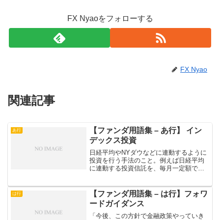
FX Nyaoをフォローする
FX Nyao
関連記事
【ファンダ用語集 – あ行】 イン
あ行
デックス投資
日経平均やNYダウなどに連動するように
投資を行う手法のこと。例えば日経平均
に連動する投資信託を、毎月一定額で購
入していくようなスタイル（＝ドルコス
ト平均法）などが一般的。対義語はアク
ティブ投資。下記2つのブログランキング
【ファンダ用語集 – は行】フォワ
は行
に参加しています！ク...
ードガイダンス
「今後、この方針で金融政策やっていき